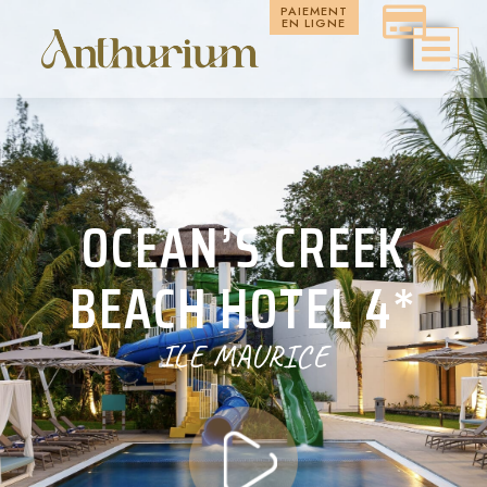
PAIEMENT
EN LIGNE
OCEAN’S CREEK
BEACH HOTEL 4*
ILE MAURICE