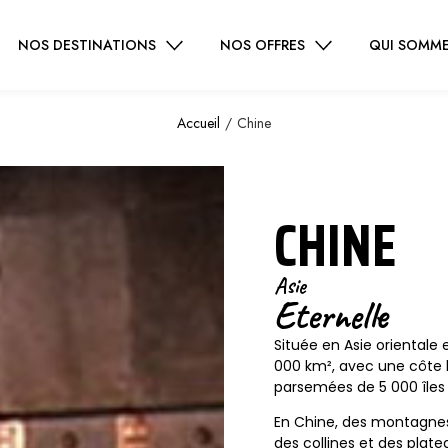
NOS DESTINATIONS
NOS OFFRES
QUI SOMME
/
Accueil
Chine
CHINE
Asie
Eternelle
Située en Asie orientale 
000 km², avec une côte l
parsemées de 5 000 îles 
En Chine, des montagnes
des collines et des plat