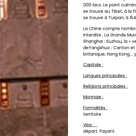
000 lacs. Le point culm
se trouve au Tibet, à la f
se trouve à Turpan, à 1
La Chine compte nombre d
interdite ; La Grande Mura
Shanghai ; Suzhou, la « ve
deYangshuo ; Canton et 
britanique, Hong Kong…. p
Capitale :
Pek
Langues principales :
Chi
Religions principales :
Egl
Monnaie :
Yuan
Formalités :
Passeport 
territoire
Visa :
Oui. A dema
départ. Payant.