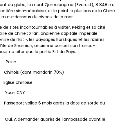
inant du globe, le mont Qomolangma (Everest), 8 848 m,
rontière sino-népalaise, et le point le plus bas de la Chine
54 m au-dessous du niveau de la mer.
e sites incontournables à visiter, Peking et sa cité
ille de chine ; Xi’an, ancienne capitale impériale ;
nise de l’Est », les paysages Karstiques et les rizières
l’île de Shamian, ancienne concession franco-
our ne citer que la partie Est du Pays.
in
nois (dont mandarin 70%)
ise chinoise
 CNY
valide 6 mois après la date de sortie du
nder auprès de l’ambassade avant le