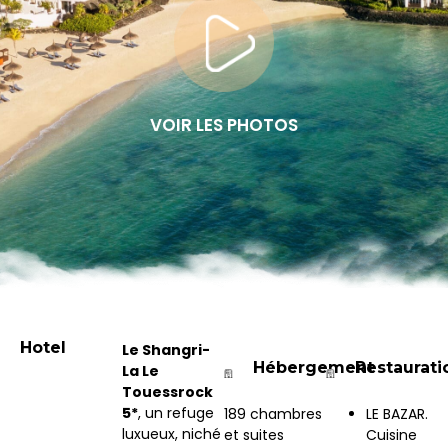
VOIR LES PHOTOS
Hotel
Le Shangri-
Hébergement
Restaurati
La Le
Touessrock
5*
, un refuge
189 chambres
LE BAZAR.
luxueux, niché
et suites
Cuisine