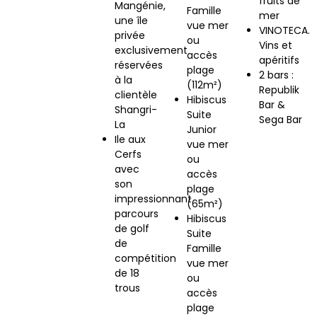
fruits de
Mangénie,
Famille
mer
une île
vue mer
VINOTECA.
privée
ou
Vins et
exclusivement
accès
apéritifs
réservées
plage
2 bars :
à la
(112m²)
Republik
clientèle
Hibiscus
Bar &
Shangri-
Suite
Sega Bar
La
Junior
Ile aux
vue mer
Cerfs
ou
avec
accès
son
plage
impressionnant
(65m²)
parcours
Hibiscus
de golf
Suite
de
Famille
compétition
vue mer
de 18
ou
trous
accès
plage