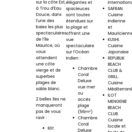
sur la côte Est,
élégantes et
internation
à Trou d’Eau
spacieuces
SAFRAN.
Douce, dans
sont toutes
Cuisine
l’une des
étendues sur
Indienne
baies les plus
la plage et
et
spectaculaires
offrent une
Mauricienn
de l’île
vue
KUSHI.
Maurice, où
spectaculaire
Cuisine
vous
sur l’Océan
Japonaise
attendent
Indien :
REPUBLIK
une côte
BEACH
Chambre
vierge et de
CLUB &
Coral
superbes
GRILL.
Deluxe
plages de
Cuisine
vue mer
sable blanc.
Méditerran
ou
ILOT
2 belles îles ne
accès
MENGENIE
manqueront
plage
BEACH
pas de vous
(56m²)
CLUB.
ravir :
Chambre
Cuisine
Coral
locale et
Ilôt
Deluxe