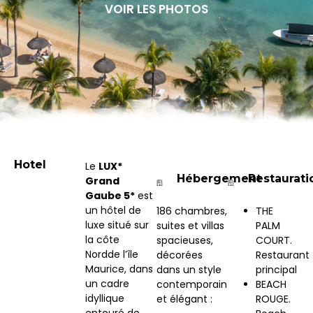
VOIR LES PHOTOS
Hotel
Le
LUX*
Hébergement
Restaurati
Grand
Gaube 5*
est
un hôtel de
186 chambres,
THE
luxe situé sur
suites et villas
PALM
la côte
spacieuses,
COURT.
Nordde l’île
décorées
Restaurant
Maurice, dans
dans un style
principal
un cadre
contemporain
BEACH
idyllique
et élégant :
ROUGE.