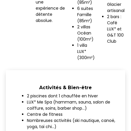
une
(85m²)
Glacier
expérience de
6 suites
artisanal
détente
Famille
2 bars :
absolue.
(85m²)
Café
2 villas
LUX* et
Océan
G&T 100
(100m²)
Club
1 villa
LUX*
(300m²)
Activités & Bien-être
2 piscines dont 1 chauffée en hiver
LUX* Me Spa (hammam, sauna, salon de
coiffure, soins, barber shop…)
Centre de fitness
Nombreuses activités (ski nautique, canoë,
yoga, taï chi…)