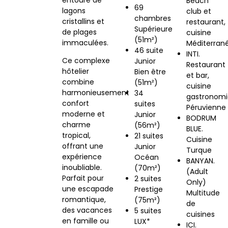
entouré de
Beach
69
lagons
club et
chambres
cristallins et
restaurant,
Supérieure
de plages
cuisine
(51m²)
immaculées.
Méditerran
46 suite
INTI.
Ce complexe
Junior
Restaurant
hôtelier
Bien être
et bar,
combine
(51m²)
cuisine
harmonieusement
34
gastronom
confort
suites
Péruvienne
moderne et
Junior
BODRUM
charme
(56m²)
BLUE.
tropical,
21 suites
Cuisine
offrant une
Junior
Turque
expérience
Océan
BANYAN.
inoubliable.
(70m²)
(Adult
Parfait pour
2 suites
Only)
une escapade
Prestige
Multitude
romantique,
(75m²)
de
des vacances
5 suites
cuisines
en famille ou
LUX*
ICI.