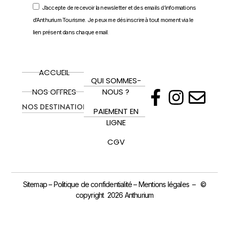
J’accepte de recevoir la newsletter et des emails d’informations
d'Anthurium Tourisme. Je peux me désinscrire à tout moment via le
lien présent dans chaque email.
ACCUEIL
QUI SOMMES-
NOS OFFRES
NOUS ?
NOS DESTINATIONS
PAIEMENT EN
LIGNE
CGV
Sitemap
–
Politique de confidentialité
–
Mentions légales
– ©
copyright 2026 Anthurium