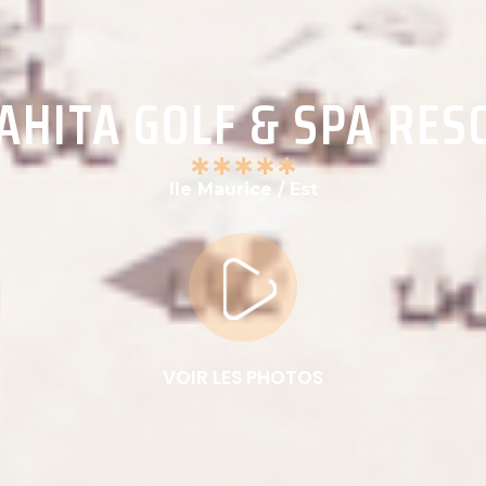
AHITA GOLF & SPA RES
Ile Maurice / Est
VOIR LES PHOTOS